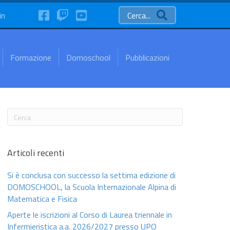
FaceBook
Twitch
YouTube
in
Cerca...
Formazione
Domoschool
Pubblicazioni
Articoli recenti
Si è conclusa con successo la settima edizione di
DOMOSCHOOL, la Scuola Internazionale Alpina di
Matematica e Fisica
Aperte le iscrizioni al Corso di Laurea triennale in
Infermieristica a.a. 2026/2027 presso UPO