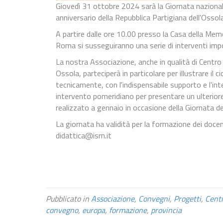
Giovedì 31 ottobre 2024 sarà la Giornata naziona
anniversario della Repubblica Partigiana dell'Ossola
A partire dalle ore 10.00 presso la Casa della Memo
Roma si susseguiranno una serie di interventi imp
La nostra Associazione, anche in qualità di Cent
Ossola, parteciperà in particolare per illustrare il c
tecnicamente, con l'indispensabile supporto e l'inte
intervento pomeridiano per presentare un ulteriore 
realizzato a gennaio in occasione della Giornata d
La giornata ha validità per la formazione dei docen
didattica@isrn.it
Pubblicato in
Associazione
,
Convegni
,
Progetti
,
Cent
convegno
,
europa
,
formazione
,
provincia