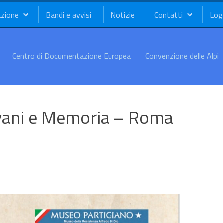
azione
Bandi e avvisi
Notizie
Contatti
Log
Centro di Documentazione Europea
Convenzione delle Alpi
ovani e Memoria – Roma