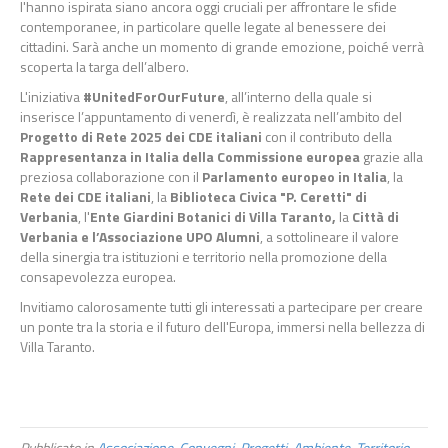
l'hanno ispirata siano ancora oggi cruciali per affrontare le sfide
contemporanee, in particolare quelle legate al benessere dei
cittadini. Sarà anche un momento di grande emozione, poiché verrà
scoperta la targa dell’albero.
L'iniziativa
#UnitedForOurFuture
, all’interno della quale si
inserisce l’appuntamento di venerdì, è realizzata nell’ambito del
Progetto di Rete 2025 dei CDE italiani
con il contributo della
Rappresentanza in Italia della Commissione europea
grazie alla
preziosa collaborazione con il
Parlamento europeo in Italia
, la
Rete dei CDE italiani
, la
Biblioteca Civica "P. Ceretti" di
Verbania
, l'
Ente Giardini Botanici di Villa Taranto,
la
Città di
Verbania e l’Associazione UPO Alumni
, a sottolineare il valore
della sinergia tra istituzioni e territorio nella promozione della
consapevolezza europea.
Invitiamo calorosamente tutti gli interessati a partecipare per creare
un ponte tra la storia e il futuro dell'Europa, immersi nella bellezza di
Villa Taranto.
Pubblicato in
Associazione
,
Convegni
,
Progetti
,
Ambiente
,
Territorio