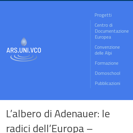
Progetti
Centro di
Documentazione
Europea
Convenzione
delle Alpi
Formazione
Domoschool
Pubblicazioni
L’albero di Adenauer: le
radici dell’Europa –