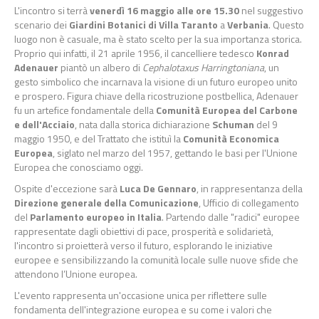
L'incontro si terrà
venerdì 16 maggio alle ore 15.30
nel suggestivo
scenario dei
Giardini Botanici di Villa Taranto
a
Verbania
. Questo
luogo non è casuale, ma è stato scelto per la sua importanza storica.
Proprio qui infatti, il 21 aprile 1956, il cancelliere tedesco
Konrad
Adenauer
piantò un albero di
Cephalotaxus Harringtoniana
, un
gesto simbolico che incarnava la visione di un futuro europeo unito
e prospero. Figura chiave della ricostruzione postbellica, Adenauer
fu un artefice fondamentale della
Comunità Europea del Carbone
e dell'Acciaio
, nata dalla storica dichiarazione
Schuman
del 9
maggio 1950, e del Trattato che istituì la
Comunità Economica
Europea
, siglato nel marzo del 1957, gettando le basi per l'Unione
Europea che conosciamo oggi.
Ospite d'eccezione sarà
Luca De Gennaro
, in rappresentanza della
Direzione generale della Comunicazione
, Ufficio di collegamento
del
Parlamento europeo in Italia
. Partendo dalle "radici" europee
rappresentate dagli obiettivi di pace, prosperità e solidarietà,
l'incontro si proietterà verso il futuro, esplorando le iniziative
europee e sensibilizzando la comunità locale sulle nuove sfide che
attendono l’Unione europea.
L'evento rappresenta un'occasione unica per riflettere sulle
fondamenta dell'integrazione europea e su come i valori che