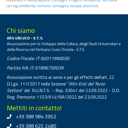
con tag
ambiente
,
comune
,
convegno
,
europa
,
provincia
Chi siamo
ARS.UNI.VCO - E.T.S.
Associazione per lo Sviluppo della Cultura, degli Studi Universitari e
della Ricerca nel Verbano Cusio Ossola - E.T.S.
Codice Fiscale: IT-92011990030
Partita IVA: IT-01896750039
Associazione iscritta ai sensi e per gli effetti dell'art. 22
D.Lgs. 117/2017 nella Sezione "
Altri Enti del Terzo
Settore
" del R.U.N.T.S. - Rep. 33041 del 23.09.2022 - D.D.
Reg. Piemonte 1723/A1419A/2022 del 23.09.2022
Mettiti in contatto!
+39 388 984 3952
+39 388 625 2480