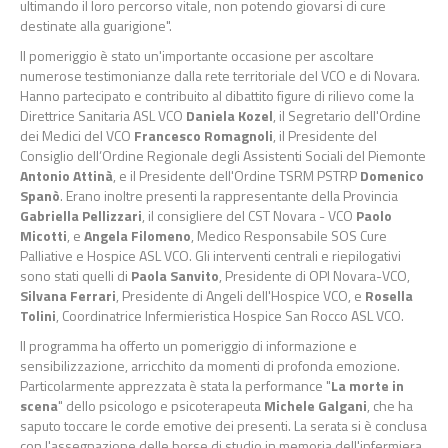
ultimando il loro percorso vitale, non potendo giovarsi di cure
destinate alla guarigione".
Il pomeriggio è stato un'importante occasione per ascoltare
numerose testimonianze dalla rete territoriale del VCO e di Novara.
Hanno partecipato e contribuito al dibattito figure di rilievo come la
Direttrice Sanitaria ASL VCO
Daniela Kozel
, il Segretario dell'Ordine
dei Medici del VCO
Francesco Romagnoli
, il Presidente del
Consiglio dell’Ordine Regionale degli Assistenti Sociali del Piemonte
Antonio Attinà
, e il Presidente dell'Ordine TSRM PSTRP
Domenico
Spanò
. Erano inoltre presenti la rappresentante della Provincia
Gabriella Pellizzari
, il consigliere del CST Novara - VCO
Paolo
Micotti
, e
Angela Filomeno
, Medico Responsabile SOS Cure
Palliative e Hospice ASL VCO. Gli interventi centrali e riepilogativi
sono stati quelli di
Paola Sanvito
, Presidente di OPI Novara-VCO,
Silvana Ferrari
, Presidente di Angeli dell'Hospice VCO, e
Rosella
Tolini
, Coordinatrice Infermieristica Hospice San Rocco ASL VCO.
Il programma ha offerto un pomeriggio di informazione e
sensibilizzazione, arricchito da momenti di profonda emozione.
Particolarmente apprezzata è stata la performance "
La morte in
scena
" dello psicologo e psicoterapeuta
Michele Galgani
, che ha
saputo toccare le corde emotive dei presenti. La serata si è conclusa
con l'assegnazione delle borse di studio in memoria dell'infermiera