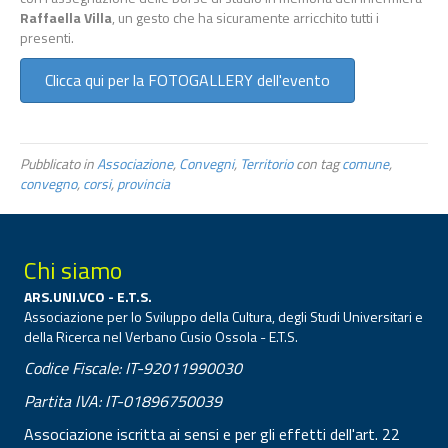
Raffaella Villa
, un gesto che ha sicuramente arricchito tutti i
presenti.
Clicca qui per la FOTOGALLERY dell'evento
Pubblicato in
Associazione
,
Convegni
,
Territorio
con tag
comune
,
convegno
,
corsi
,
provincia
Chi siamo
ARS.UNI.VCO - E.T.S.
Associazione per lo Sviluppo della Cultura, degli Studi Universitari e
della Ricerca nel Verbano Cusio Ossola - E.T.S.
Codice Fiscale: IT-92011990030
Partita IVA: IT-01896750039
Associazione iscritta ai sensi e per gli effetti dell'art. 22