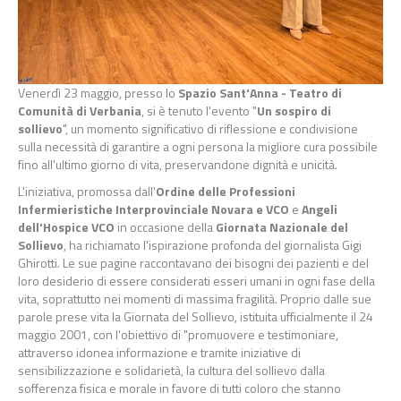
Venerdì 23 maggio, presso lo
Spazio Sant'Anna - Teatro di
Comunità di Verbania
, si è tenuto l'evento "
Un sospiro di
sollievo
", un momento significativo di riflessione e condivisione
sulla necessità di garantire a ogni persona la migliore cura possibile
fino all'ultimo giorno di vita, preservandone dignità e unicità.
L'iniziativa, promossa dall'
Ordine delle Professioni
Infermieristiche Interprovinciale Novara e VCO
e
Angeli
dell'Hospice VCO
in occasione della
Giornata Nazionale del
Sollievo
, ha richiamato l'ispirazione profonda del giornalista Gigi
Ghirotti. Le sue pagine raccontavano dei bisogni dei pazienti e del
loro desiderio di essere considerati esseri umani in ogni fase della
vita, soprattutto nei momenti di massima fragilità. Proprio dalle sue
parole prese vita la Giornata del Sollievo, istituita ufficialmente il 24
maggio 2001, con l'obiettivo di "promuovere e testimoniare,
attraverso idonea informazione e tramite iniziative di
sensibilizzazione e solidarietà, la cultura del sollievo dalla
sofferenza fisica e morale in favore di tutti coloro che stanno