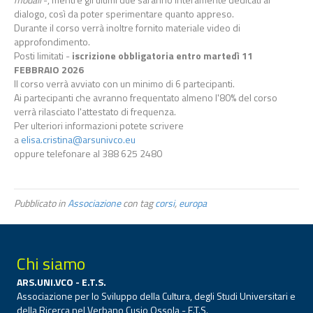
dialogo, così da poter sperimentare quanto appreso.
Durante il corso verrà inoltre fornito materiale video di
approfondimento.
Posti limitati -
iscrizione obbligatoria entro martedì 11
FEBBRAIO 2026
Il corso verrà avviato con un minimo di 6 partecipanti.
Ai partecipanti che avranno frequentato almeno l'80% del corso
verrà rilasciato l'attestato di frequenza.
Per ulteriori informazioni potete scrivere
a
elisa.cristina@arsunivco.eu
oppure telefonare al 388 625 2480
Pubblicato in
Associazione
con tag
corsi
,
europa
Chi siamo
ARS.UNI.VCO - E.T.S.
Associazione per lo Sviluppo della Cultura, degli Studi Universitari e
della Ricerca nel Verbano Cusio Ossola - E.T.S.