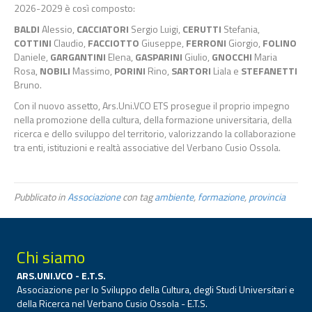
2026-2029 è così composto:
BALDI
Alessio,
CACCIATORI
Sergio Luigi,
CERUTTI
Stefania,
COTTINI
Claudio,
FACCIOTTO
Giuseppe,
FERRONI
Giorgio,
FOLINO
Daniele,
GARGANTINI
Elena,
GASPARINI
Giulio,
GNOCCHI
Maria
Rosa,
NOBILI
Massimo,
PORINI
Rino,
SARTORI
Liala e
STEFANETTI
Bruno.
Con il nuovo assetto, Ars.Uni.VCO ETS prosegue il proprio impegno
nella promozione della cultura, della formazione universitaria, della
ricerca e dello sviluppo del territorio, valorizzando la collaborazione
tra enti, istituzioni e realtà associative del Verbano Cusio Ossola.
Pubblicato in
Associazione
con tag
ambiente
,
formazione
,
provincia
Chi siamo
ARS.UNI.VCO - E.T.S.
Associazione per lo Sviluppo della Cultura, degli Studi Universitari e
della Ricerca nel Verbano Cusio Ossola - E.T.S.