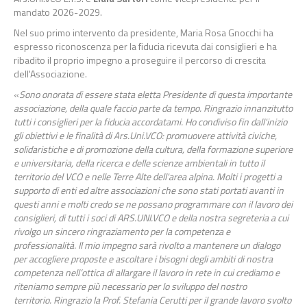
mandato 2026-2029.
Nel suo primo intervento da presidente, Maria Rosa Gnocchi ha
espresso riconoscenza per la fiducia ricevuta dai consiglieri e ha
ribadito il proprio impegno a proseguire il percorso di crescita
dell'Associazione.
«
Sono onorata di essere stata eletta Presidente di questa importante
associazione, della quale faccio parte da tempo. Ringrazio innanzitutto
tutti i consiglieri per la fiducia accordatami. Ho condiviso fin dall'inizio
gli obiettivi e le finalità di Ars.Uni.VCO: promuovere attività civiche,
solidaristiche e di promozione della cultura, della formazione superiore
e universitaria, della ricerca e delle scienze ambientali in tutto il
territorio del VCO e nelle Terre Alte dell'area alpina. Molti i progetti a
supporto di enti ed altre associazioni che sono stati portati avanti in
questi anni e molti credo se ne possano programmare con il lavoro dei
consiglieri, di tutti i soci di ARS.UNI.VCO e della nostra segreteria a cui
rivolgo un sincero ringraziamento per la competenza e
professionalità. Il mio impegno sarà rivolto a mantenere un dialogo
per accogliere proposte e ascoltare i bisogni degli ambiti di nostra
competenza nell’ottica di allargare il lavoro in rete in cui crediamo e
riteniamo sempre più necessario per lo sviluppo del nostro
territorio.
Ringrazio la Prof. Stefania Cerutti per il grande lavoro svolto