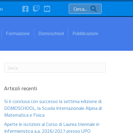
FaceBook
Twitch
YouTube
in
Cerca...
Formazione
Domoschool
Pubblicazioni
Articoli recenti
Si è conclusa con successo la settima edizione di
DOMOSCHOOL, la Scuola Internazionale Alpina di
Matematica e Fisica
Aperte le iscrizioni al Corso di Laurea triennale in
Infermieristica a.a. 2026/2027 presso UPO