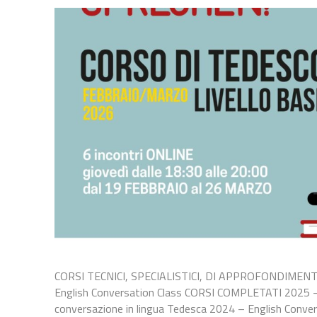
CORSI TECNICI, SPECIALISTICI, DI APPROFONDIMENT
English Conversation Class CORSI COMPLETATI 2025 – 
conversazione in lingua Tedesca 2024 – English Conver