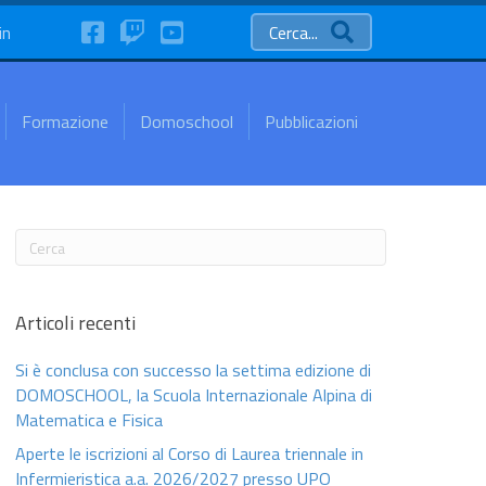
FaceBook
Twitch
YouTube
in
Cerca...
Formazione
Domoschool
Pubblicazioni
Articoli recenti
Si è conclusa con successo la settima edizione di
DOMOSCHOOL, la Scuola Internazionale Alpina di
Matematica e Fisica
Aperte le iscrizioni al Corso di Laurea triennale in
Infermieristica a.a. 2026/2027 presso UPO