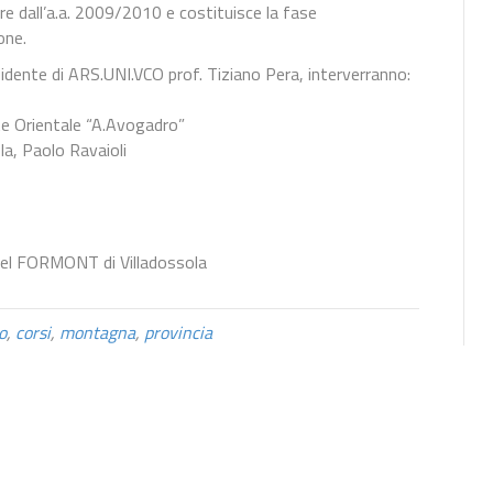
e dall’a.a. 2009/2010 e costituisce la fase
one.
idente di ARS.UNI.VCO prof. Tiziano Pera, interverranno:
te Orientale “A.Avogadro”
la, Paolo Ravaioli
 del FORMONT di Villadossola
o
,
corsi
,
montagna
,
provincia