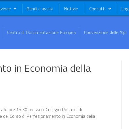
azione
Bandi e avvisi
Notizie
Contatti
Log
Centro di Documentazione Europea
Convenzione delle Alpi
to in Economia della
 alle ore 15.30 presso il Collegio Rosmini di
 del Corso di Perfezionamento in Economia della