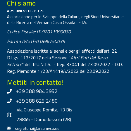
Chi siamo
ARS.UNI.VCO - E.T.S.
Associazione per lo Sviluppo della Cultura, degli Studi Universitari e
della Ricerca nel Verbano Cusio Ossola - E.T.S.
Codice Fiscale: IT-92011990030
Partita IVA: IT-01896750039
Associazione iscritta ai sensi e per gli effetti dell'art. 22
D.Lgs. 117/2017 nella Sezione "
Altri Enti del Terzo
Settore
" del R.U.N.T.S. - Rep. 33041 del 23.09.2022 - D.D.
Reg. Piemonte 1723/A1419A/2022 del 23.09.2022
Mettiti in contatto!
+39 388 984 3952
+39 388 625 2480
Via Giuseppe Romita, 13 Bis
28845 - Domodossola (VB)
segreteria@arsunivco.eu