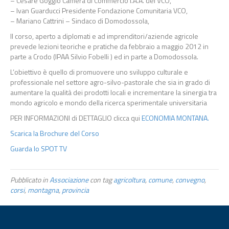
– Cesare Goggio Camera di Commercio I.A.A. del VCO,
– Ivan Guarducci Presidente Fondazione Comunitaria VCO,
– Mariano Cattrini – Sindaco di Domodossola,
Il corso, aperto a diplomati e ad imprenditori/aziende agricole
prevede lezioni teoriche e pratiche da febbraio a maggio 2012 in
parte a Crodo (IPAA Silvio Fobelli ) ed in parte a Domodossola.
L’obiettivo è quello di promuovere uno sviluppo culturale e
professionale nel settore agro-silvo-pastorale che sia in grado di
aumentare la qualità dei prodotti locali e incrementare la sinergia tra
mondo agricolo e mondo della ricerca sperimentale universitaria
PER INFORMAZIONI di DETTAGLIO clicca qui
ECONOMIA MONTANA.
Scarica la Brochure del Corso
Guarda lo SPOT TV
Pubblicato in
Associazione
con tag
agricoltura
,
comune
,
convegno
,
corsi
,
montagna
,
provincia