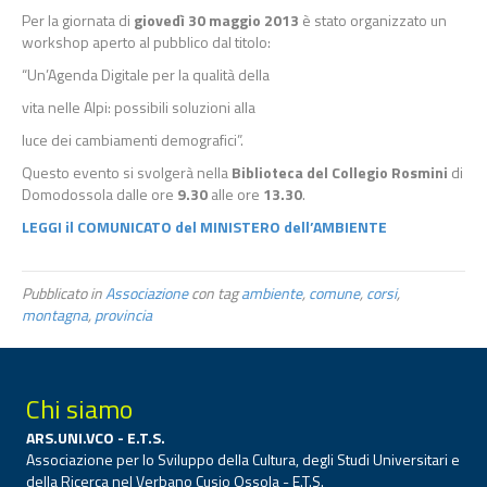
Per la giornata di
giovedì 30 maggio 2013
è stato organizzato un
workshop aperto al pubblico dal titolo:
“Un’Agenda Digitale per la qualità della
vita nelle Alpi: possibili soluzioni alla
luce dei cambiamenti demografici”.
Questo evento si svolgerà nella
Biblioteca del Collegio Rosmini
di
Domodossola dalle ore
9.30
alle ore
13.30
.
LEGGI il COMUNICATO del MINISTERO dell’AMBIENTE
Pubblicato in
Associazione
con tag
ambiente
,
comune
,
corsi
,
montagna
,
provincia
Chi siamo
ARS.UNI.VCO - E.T.S.
Associazione per lo Sviluppo della Cultura, degli Studi Universitari e
della Ricerca nel Verbano Cusio Ossola - E.T.S.