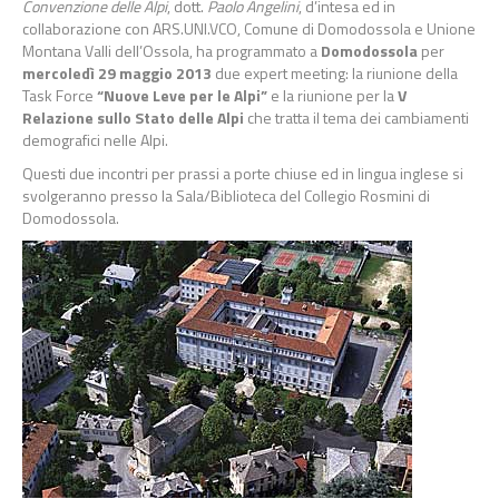
Convenzione delle Alpi
, dott.
Paolo Angelini
, d’intesa ed in
collaborazione con ARS.UNI.VCO, Comune di Domodossola e Unione
Montana Valli dell’Ossola, ha programmato a
Domodossola
per
mercoledì 29 maggio 2013
due expert meeting: la riunione della
Task Force
“Nuove Leve per le Alpi”
e
la riunione per la
V
Relazione sullo Stato delle Alpi
che tratta il tema dei cambiamenti
demografici nelle Alpi.
Questi due incontri per prassi a porte chiuse ed in lingua inglese si
svolgeranno presso la Sala/Biblioteca del Collegio Rosmini di
Domodossola.