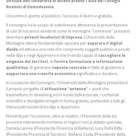
Virtuale dell’Università di Milano presso l’aula del Collegio
Rosmini di Domodossola
.
L’incontro è aperto al pubblico, l’accesso è libero e gratuito.
Il convegno ha lo scopo di sottolineare attraverso la presentazione
di casi di successo esistenti come le montagne “connesse” possano
diventare
potenti incubatori di impresa
. L’Università della
Montagna ritiene fondamentale operare per
superare il digital
divide
ed attivare una rete che comprenda soggetti pubblici e privati
nelle Alpi e negli Appennini e che li renda capaci di
raccogliere le
esigenze dei territori
, di
fornire formazione e informazione
qualitativa
, di generare
risposte concrete
in fatto di gestione e
supportare una crescita economica
significativa e duratura.
In occasione del Convegno, l’Università della Montagna presenterà
il proprio progetto di
attivazione “antenne”
– punti che
trasmettono in streaming ed in modo bidirezionale, i contenuti
scientifici e divulgativi erogati in forma gratuita, portandoli a tutti gli
interessati residenti tra Alpi e Appennini.
Presenti per l’occasione, oltre ai relatori, i Presidenti delle tre
province interamente montane in regioni non a statuto speciale,
Daniela Larese (Presidente Provincia di Belluno), Luca Della Bitta
(Presidente Provincia di Sondrio), Stefano Costa (Presidente della