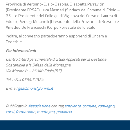
Provincia di Verbano-Cusio-Ossola), Elisabetta Parravicini
(Presidente ERSAF), Luca Masneri (Sindaco del Comune di Edolo –
BS – e Presidente del Collegio di Vigilanza del Corso di Laurea di
Edolo), Pierluigi Mottinelli (Presidente della Provincia di Brescia) e
Amedeo De Franceschi (Corpo Forestale dello Stato).
Inoltre, al convegno parteciperanno esponenti di Uncem e
Federbim.
Per informazioni:
Centro Interdipartimentale di Studi Applicati per la Gestione
Sostenibile e la Difesa della Montagna
Via Morino 8 – 25048 Edolo (BS)
Tel. e Fax 0364.71324
E-mail
gesdimont@unimi.it
Pubblicato in
Associazione
con tag
ambiente
,
comune
,
convegno
,
corsi
,
formazione
,
montagna
,
provincia