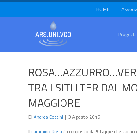
HOME
Associ
Progetti
ROSA…AZZURRO…VERD
TRA I SITI LTER DAL 
MAGGIORE
Di
Andrea Cottini
|
3 Agosto 2015
Il
cammino Rosa
è composto da
5 tappe
che vanno