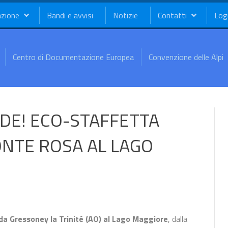
azione
Bandi e avvisi
Notizie
Contatti
Log
Centro di Documentazione Europea
Convenzione delle Alpi
E! ECO-STAFFETTA
MONTE ROSA AL LAGO
da Gressoney la Trinité (AO) al Lago Maggiore
, dalla