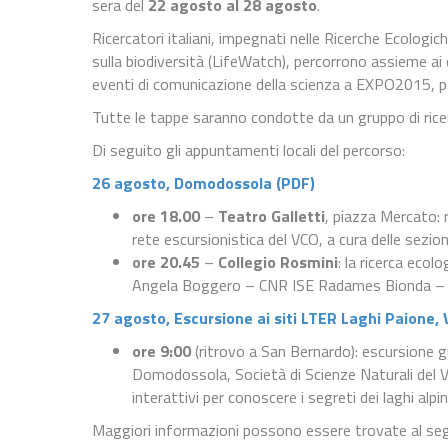
sera del
22 agosto al 28 agosto
.
Ricercatori italiani, impegnati nelle Ricerche Ecologi
sulla biodiversità (LifeWatch), percorrono assieme ai c
eventi di comunicazione della scienza a EXPO2015, pat
Tutte le tappe saranno condotte da un gruppo di ricer
Di seguito gli appuntamenti locali del percorso:
26 agosto,
Domodossola (PDF)
ore 18.00
–
Teatro Galletti
, piazza Mercato: 
rete escursionistica del VCO, a cura delle sezio
ore 20.45
–
Collegio Rosmini
: la ricerca eco
Angela Boggero – CNR ISE Radames Bionda – So
27 agosto,
Escursione ai siti LTER Laghi Paione,
ore 9:00
(ritrovo a San Bernardo): escursione g
Domodossola, Società di Scienze Naturali del VC
interattivi per conoscere i segreti dei laghi alpini
Maggiori informazioni possono essere trovate al se