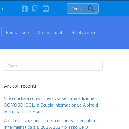
FaceBook
Twitch
YouTube
in
Cerca...
Formazione
Domoschool
Pubblicazioni
Articoli recenti
Si è conclusa con successo la settima edizione di
DOMOSCHOOL, la Scuola Internazionale Alpina di
Matematica e Fisica
Aperte le iscrizioni al Corso di Laurea triennale in
Infermieristica a.a. 2026/2027 presso UPO