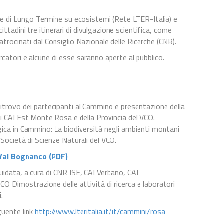
che di Lungo Termine su ecosistemi (Rete LTER-Italia) e
ittadini tre itinerari di divulgazione scientifica, come
rocinati dal Consiglio Nazionale delle Ricerche (CNR).
catori e alcune di esse saranno aperte al pubblico.
ritrovo dei partecipanti al Cammino e presentazione della
ni CAI Est Monte Rosa e della Provincia del VCO.
logica in Cammino: La biodiversità negli ambienti montani
cietà di Scienze Naturali del VCO.
 Val Bognanco (PDF)
uidata, a cura di CNR ISE, CAI Verbano, CAI
O Dimostrazione delle attività di ricerca e laboratori
.
guente link
http://www.lteritalia.it/it/cammini/rosa