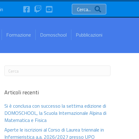
FaceBook
Twitch
YouTube
in
Cerca...
Formazione
Domoschool
Pubblicazioni
Articoli recenti
Si è conclusa con successo la settima edizione di
DOMOSCHOOL, la Scuola Internazionale Alpina di
Matematica e Fisica
Aperte le iscrizioni al Corso di Laurea triennale in
Infermieristica a.a. 2026/2027 presso UPO