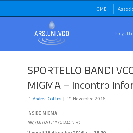
HOME
Associ
Progetti
SPORTELLO BANDI VCO 
MIGMA – incontro info
Di
Andrea Cottini
|
29 Novembre 2016
INSIDE MIGMA
INCONTRO INFORMATIVO
Venerdì 16 dicembre 2016,
ore
18,00