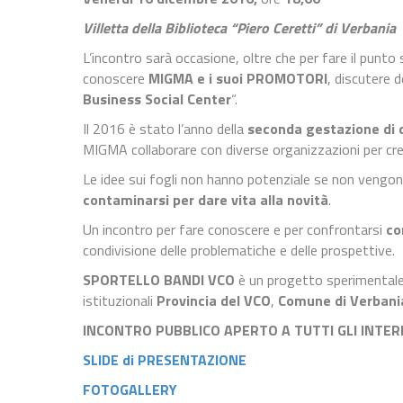
Villetta della Biblioteca “Piero Ceretti” di Verbania
L’incontro sarà occasione, oltre che per fare il punto s
conoscere
MIGMA e i suoi PROMOTORI
, discutere de
Business Social Center
“.
Il 2016 è stato l’anno della
seconda gestazione di 
MIGMA collaborare con diverse organizzazioni per cr
Le idee sui fogli non hanno potenziale se non vengo
contaminarsi per dare vita alla novità
.
Un incontro per fare conoscere e per confrontarsi
co
condivisione delle problematiche e delle prospettive.
SPORTELLO BANDI VCO
è un progetto sperimentale
istituzionali
Provincia del VCO
,
Comune di Verbani
INCONTRO PUBBLICO APERTO A TUTTI GLI INTER
SLIDE di PRESENTAZIONE
FOTOGALLERY