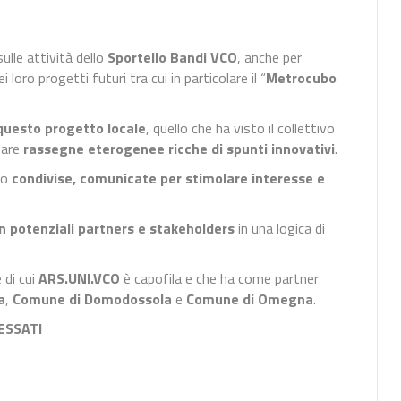
ulle attività dello
Sportello Bandi VCO
, anche per
i loro progetti futuri tra cui in particolare il “
Metrocubo
questo progetto locale
, quello che ha visto il collettivo
eare
rassegne eterogenee ricche di spunti innovativi
.
no
condivise, comunicate per stimolare interesse e
n potenziali partners e stakeholders
in una logica di
 di cui
ARS.UNI.VCO
è capofila e che ha come partner
a
,
Comune di Domodossola
e
Comune di Omegna
.
ESSATI