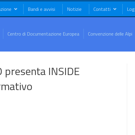
azione
Bandi e avvisi
Notizie
Contatti
Log
Centro di Documentazione Europea
Convenzione delle Alpi
presenta INSIDE
rmativo