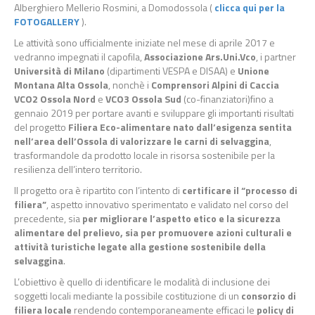
Alberghiero Mellerio Rosmini, a Domodossola (
clicca qui per la
FOTOGALLERY
).
Le attività sono ufficialmente iniziate nel mese di aprile 2017 e
vedranno impegnati il capofila,
Associazione Ars.Uni.Vco
, i partner
Università di Milano
(dipartimenti VESPA e DISAA) e
Unione
Montana Alta Ossola
, nonchè i
Comprensori Alpini di Caccia
VCO2 Ossola Nord
e
VCO3 Ossola Sud
(co-finanziatori)fino a
gennaio 2019 per portare avanti e sviluppare gli importanti risultati
del progetto
Filiera Eco-alimentare nato dall’esigenza sentita
nell’area dell’Ossola di valorizzare le carni di selvaggina
,
trasformandole da prodotto locale in risorsa sostenibile per la
resilienza dell’intero territorio.
Il progetto ora è ripartito con l’intento di
certificare il “processo di
filiera”
, aspetto innovativo sperimentato e validato nel corso del
precedente, sia
per migliorare l’aspetto etico e la sicurezza
alimentare del prelievo, sia per promuovere azioni culturali e
attività turistiche legate alla gestione sostenibile della
selvaggina
.
L’obiettivo è quello di identificare le modalità di inclusione dei
soggetti locali mediante la possibile costituzione di un
consorzio di
filiera locale
rendendo contemporaneamente efficaci le
policy di