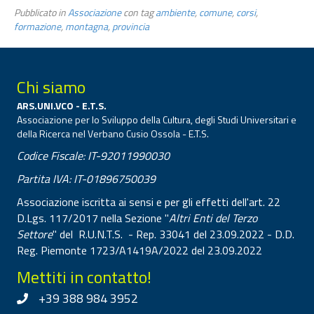
Pubblicato in
Associazione
con tag
ambiente
,
comune
,
corsi
,
formazione
,
montagna
,
provincia
Chi siamo
ARS.UNI.VCO - E.T.S.
Associazione per lo Sviluppo della Cultura, degli Studi Universitari e
della Ricerca nel Verbano Cusio Ossola - E.T.S.
Codice Fiscale: IT-92011990030
Partita IVA: IT-01896750039
Associazione iscritta ai sensi e per gli effetti dell'art. 22
D.Lgs. 117/2017 nella Sezione "
Altri Enti del Terzo
Settore
" del R.U.N.T.S. - Rep. 33041 del 23.09.2022 - D.D.
Reg. Piemonte 1723/A1419A/2022 del 23.09.2022
Mettiti in contatto!
+39 388 984 3952