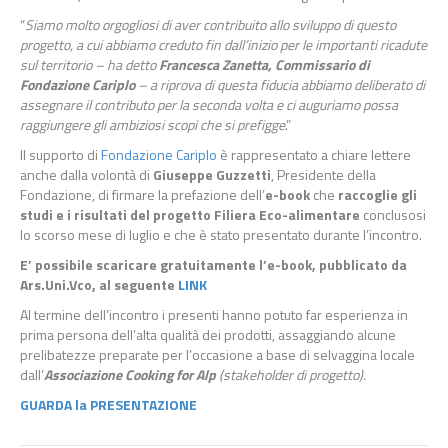
“
Siamo molto orgogliosi di aver contribuito allo sviluppo di questo
progetto, a cui abbiamo creduto fin dall’inizio per le importanti ricadute
sul territorio – ha detto
Francesca Zanetta, Commissario di
Fondazione Cariplo
– a riprova di questa fiducia abbiamo deliberato di
assegnare il contributo per la seconda volta e ci auguriamo possa
raggiungere gli ambiziosi scopi che si prefigge
.”
Il supporto di
Fondazione Cariplo
è rappresentato a chiare lettere
anche dalla volontà di
Giuseppe Guzzetti
, Presidente della
Fondazione, di firmare la prefazione dell’
e-book
che
raccoglie gli
studi e i risultati del progetto Filiera Eco-alimentare
conclusosi
lo scorso mese di luglio e che è stato presentato durante l’incontro.
E’ possibile scaricare gratuitamente l’e-book, pubblicato da
Ars.Uni.Vco, al seguente
LINK
Al termine dell’incontro i presenti hanno potuto far esperienza in
prima persona dell’alta qualità dei prodotti, assaggiando alcune
prelibatezze preparate per l’occasione a base di selvaggina locale
dall’
Associazione Cooking for Alp
(stakeholder di progetto).
GUARDA la PRESENTAZIONE