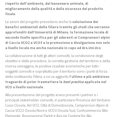
rispetto dell’ambiente, del benessere animale, di
miglioramento della qualità e della sicurezza del prodotto
finale
.
Le azioni del progetto prevedono anche la
valutazione dei
benefici ambientali della filiera tramite gli studi che verranno
approfonditi dall’Università di Milano
,
la formazione locale di
secondo livello specifica per gli aderenti ai Comprensori alpini
di Caccia VCO2 e VCO3 e la promozione e divulgazione non solo
a livello locale ma anche nazionale in capo ad Ars.Uni.Vco
.
La collaborazione di tutti gli attori coinvolti, la condivisione degli
obiettivi e delle procedure, la corretta gestione del territorio e della
risorsa selvaggina, le positive ricadute economiche per tutti i
soggetti coinvolti e soprattutto per il territorio sono i punti di forza
della costituenda
Filiera
, a cui va aggiunto
l’ultimo e più ambizioso
traguardo di poter trasmettere le
best practice
applicate nel
VCO a livello nazionale
.
Alla presentazione del progetto erano presenti i partner e i
principali stakeholder coinvolti, in particolare Provincia del Verbano
Cusio Ossola, Asl VCO, Città di Domodossola, Comprensori Alpini di
Caccia VCO2 Ossola Nord e VCO3 Ossola Sud, Confcommercio Alto
Piemonte, Associazione Parkè e Ass.ne Cooking for Alp.