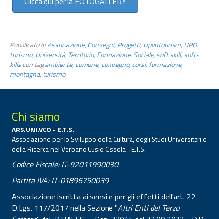
Clicca qui per la FOTOGALLERY
Pubblicato in
Associazione
,
Convegni
,
Progetti
,
Upontourism
,
UPO
,
turismo
,
Università
,
Territorio
,
Formazione
,
Sociale
,
soft skill
,
softs
kills
con tag
ambiente
,
comune
,
convegno
,
corsi
,
formazione
,
montagna
,
turismo
Chi siamo
ARS.UNI.VCO - E.T.S.
Associazione per lo Sviluppo della Cultura, degli Studi Universitari e
della Ricerca nel Verbano Cusio Ossola - E.T.S.
Codice Fiscale: IT-92011990030
Partita IVA: IT-01896750039
Associazione iscritta ai sensi e per gli effetti dell'art. 22
D.Lgs. 117/2017 nella Sezione "
Altri Enti del Terzo
Settore
" del R.U.N.T.S. - Rep. 33041 del 23.09.2022 - D.D.