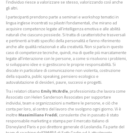
l’individuo riesce a valorizzare se stesso, valorizzando così anche
gli altri.
I partecipanti prendono parte a seminari e workshop tematici in
lingua inglese incentrati su pilastri fondamentali, che mirano ad
acquisire competenze legate all’intelligenza emotiva e alle abilità
naturali che ciascuno possiede. Si tratta di caratteristiche trasversali
e pertinenti ai tratti specifici della personalità e fanno riferimento
anche alle qualità relazionali e alla creatività. Non si parla in questo
caso di competenze tecniche, quindi, ma di quelle più marcatamente
legate all’interazione con le persone, a come si risolvono i problemi,
si sviluppano idee e si gestiscono le proprie responsabilità. Si
discute in particolare di comunicazione non violenta, costruzione
della squadra, public speaking, pensiero ecologico e
autovalutazione di desideri, paure, successi e progetti.
Tra i relatori citiamo
Emily McArdle
, professionista che lavora come
Associato con Helen Sanderson Associates per supportare
individui, team e organizzazioni a mettere le persone, e ciò che
conta per loro, al centro del lavoro che svolgono ogni giorno. Vi è
inoltre
Massimiliano Freddi
, consulente che in passato è stato
responsabile marketing e stampa per il mercato italiano di
Disneyland Paris e poi direttore generale di Leolandia. Fa parte del
team di coaching dell'AltMBA di Seth Godin ed è attualmente