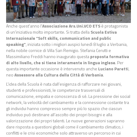
Anche quest'anno l'
Associazione Ars.Uni.VCO ETS
è protagonista
di un'iniziativa molto importante. Si tratta della
Scuola Estiva
Internazionale “Soft skills, communication and public
speaking”
, iniziata sotto i migliori auspici lunedì 8 luglio a Verbania,
nella nobile cornice di Villa San Remigio. Stefania Cerutti e
Massimiliano Freddi hanno inaugurato questa
proposta formativa
di alto livello, che si tiene interamente in lingua inglese
. Per
questa importante occasione è intervenuto anche
Luciano Paretti
,
neo
Assessore alla Cultura della Città di Verbania
.
L'idea della Scuola è nata dall’esigenza di rafforzare nei giovani,
studenti e professionisti, le competenze trasversali di
comunicazione, empatia e conoscenza di sé. La pressione dei social
network, la velocità del cambiamento e la connessione costante tra
gli individui hanno compresso sempre più lo spazio che ciascun
individuo può destinare all’ascolto dei propri bisogni e alla
valorizzazione dei propri talenti. Le nuove generazioni sapranno
dare risposta a questioni globali come il cambiamento climatico, i
conflitti e le crisi economiche solo attraverso un percorso in cui