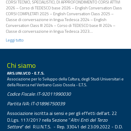
CORSI TECNICI, SPECIALISTICI, DI APPROFONDIMENTO CORSI ATTIVI
2026 – Corso di TEDESCO base 2026 – English Conversation Class
CORSI COMPLETATI 2025 – English Conversation Class 2025 –
Classe di conversazione in lingua Tedesca 2024 – English
Conversation Class III 2024 – Corso di TEDESCO base III 2024 –
Classe di conversazione in lingua Tedesca 2023…
Leggi tutto
Chi siamo
ARS.UNI.VCO - E.T.S.
Associazione per lo Sviluppo della Cultura, degli Studi Universitari e
della Ricerca nel Verbano Cusio Ossola - E.T.S.
Codice Fiscale: IT-92011990030
Partita IVA: IT-01896750039
Associazione iscritta ai sensi e per gli effetti dell'art. 22
D.Lgs. 117/2017 nella Sezione "
Altri Enti del Terzo
Settore
" del R.U.N.T.S. - Rep. 33041 del 23.09.2022 - D.D.