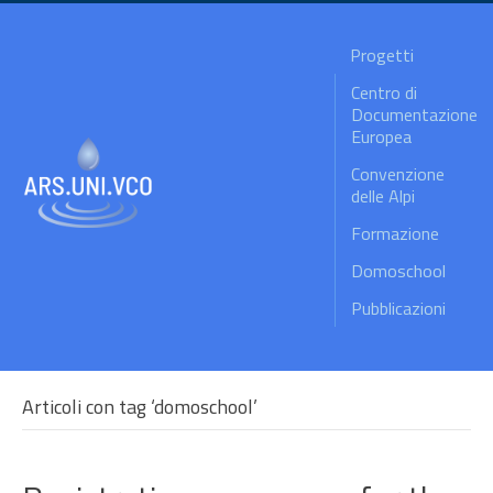
Progetti
Centro di
Documentazione
Europea
Convenzione
delle Alpi
Formazione
Domoschool
Pubblicazioni
Articoli con tag ‘domoschool’