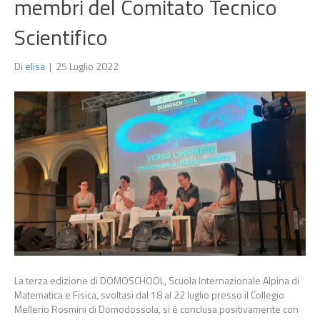
membri del Comitato Tecnico
Scientifico
Di
elisa
|
25 Luglio 2022
La terza edizione di DOMOSCHOOL, Scuola Internazionale Alpina di
Matematica e Fisica, svoltasi dal 18 al 22 luglio presso il Collegio
Mellerio Rosmini di Domodossola, si è conclusa positivamente con