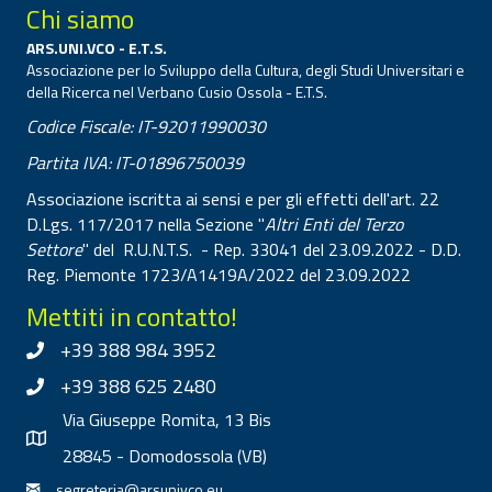
Chi siamo
ARS.UNI.VCO - E.T.S.
Associazione per lo Sviluppo della Cultura, degli Studi Universitari e
della Ricerca nel Verbano Cusio Ossola - E.T.S.
Codice Fiscale: IT-92011990030
Partita IVA: IT-01896750039
Associazione iscritta ai sensi e per gli effetti dell'art. 22
D.Lgs. 117/2017 nella Sezione "
Altri Enti del Terzo
Settore
" del R.U.N.T.S. - Rep. 33041 del 23.09.2022 - D.D.
Reg. Piemonte 1723/A1419A/2022 del 23.09.2022
Mettiti in contatto!
+39 388 984 3952
+39 388 625 2480
Via Giuseppe Romita, 13 Bis
28845 - Domodossola (VB)
segreteria@arsunivco.eu