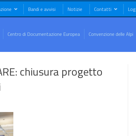
azione
Bandi e avvisi
Notizie
Contatti
Log
Centro di Documentazione Europea
Convenzione delle Alpi
E: chiusura progetto
i