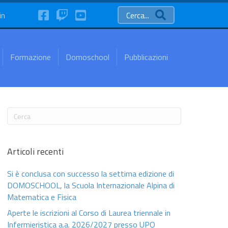
FaceBook
Twitch
YouTube
in
Cerca...
Formazione
Domoschool
Pubblicazioni
Articoli recenti
Si è conclusa con successo la settima edizione di
DOMOSCHOOL, la Scuola Internazionale Alpina di
Matematica e Fisica
Aperte le iscrizioni al Corso di Laurea triennale in
Infermieristica a.a. 2026/2027 presso UPO