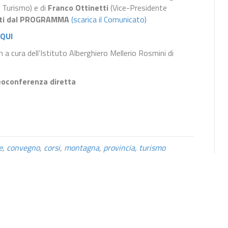
 Turismo) e di
Franco Ottinetti
(Vice-Presidente
sti dal PROGRAMMA
(scarica il Comunicato)
QUI
 a cura dell’Istituto Alberghiero Mellerio Rosmini di
deoconferenza diretta
e
,
convegno
,
corsi
,
montagna
,
provincia
,
turismo