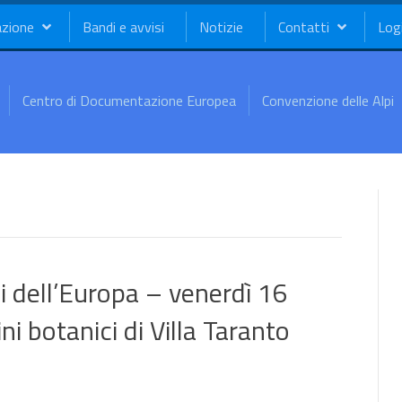
azione
Bandi e avvisi
Notizie
Contatti
Log
Centro di Documentazione Europea
Convenzione delle Alpi
ci dell’Europa – venerdì 16
ni botanici di Villa Taranto