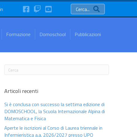
FaceBook
Twitch
YouTube
in
Cerca...
Formazione
Domoschool
Pubblicazioni
Articoli recenti
Si è conclusa con successo la settima edizione di
DOMOSCHOOL, la Scuola Internazionale Alpina di
Matematica e Fisica
Aperte le iscrizioni al Corso di Laurea triennale in
Infermieristica a.a. 2026/2027 presso UPO